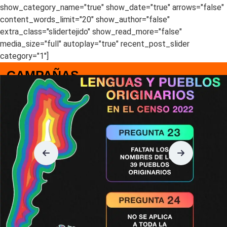
show_category_name="true" show_date="true" arrows="false"
content_words_limit="20" show_author="false"
extra_class="slidertejido" show_read_more="false"
media_size="full" autoplay="true" recent_post_slider
category="1"]
CAMPAÑAS