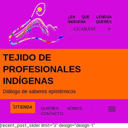
¿EN QUE LENGUA
INDÍGENA QUERÉS
LEER ESTE SITIO?
TEJIDO DE
PROFESIONALES
INDÍGENAS
Diálogo de saberes epistémicos
TIENDA
QUIÉNES SOMOS –
CONTACTO
[recent_post_slider limit="3" design="design-1"