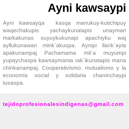
Ayni kawsaypi
Ayni kawsayqa kasqa manukuy-kutichipuy
waqechakupis yachaykunatapis unayman
markakunas suyuykukunapi apachiyku waj
ayllukunawan mink´akuspa. Aynipi llank´ayta
apakunampaj Pachamama mit´a muyumpi
yupaychaspa kawsaymanta rak´ikunatapis mana
chinkanampaj. Cooperativismo, mutualismo y la
economía social y solidaria chaninchaypi
tusaspa.
tejidoprofesionalesindigenas@gmail.com