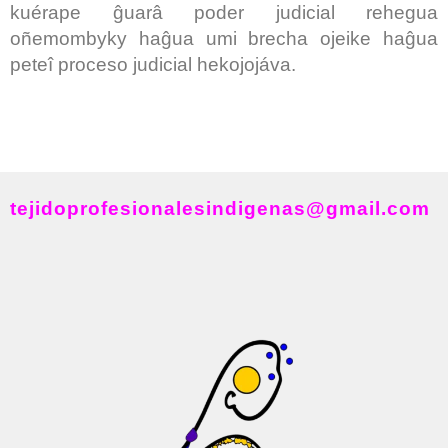
kuérape ĝuarâ poder judicial rehegua
oñemombyky haĝua umi brecha ojeike haĝua
peteî proceso judicial hekojojáva.
tejidoprofesionalesindigenas@gmail.com