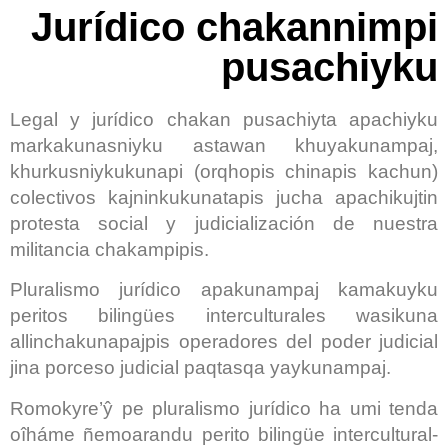
Jurídico chakannimpi
pusachiyku
Legal y jurídico chakan pusachiyta apachiyku
markakunasniyku astawan khuyakunampaj,
khurkusniykukunapi (orqhopis chinapis kachun)
colectivos kajninkukunatapis jucha apachikujtin
protesta social y judicialización de nuestra
militancia chakampipis.
Pluralismo jurídico apakunampaj kamakuyku
peritos bilingües interculturales wasikuna
allinchakunapajpis operadores del poder judicial
jina porceso judicial paqtasqa yaykunampaj.
Romokyre’ŷ pe pluralismo jurídico ha umi tenda
oîháme ñemoarandu perito bilingüe intercultural-