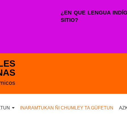
¿EN QUE LENGUA INDÍ
SITIO?
LES
NAS
émicos
LTUN
INARAMTUKAN ÑI CHUMLEY TA GÜFETUN
AZ