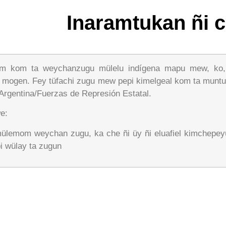
Inaramtukan ñi 
eam kom ta weychanzugu mülelu indígena mapu mew, ko
i mogen. Fey tüfachi zugu mew pepi kimelgeal kom ta mun
rgentina/Fuerzas de Represión Estatal.
e:
mülemom weychan zugu, ka che ñi üy ñi eluafiel kimchepe
pi wülay ta zugun