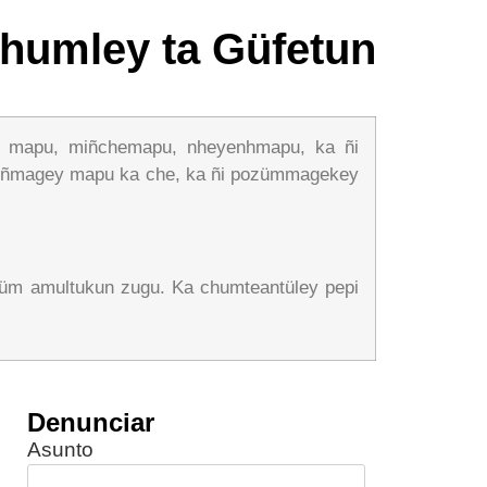
chumley ta Güfetun
, mapu, miñchemapu, nheyenhmapu, ka ñi
tuñmagey mapu ka che, ka ñi pozümmagekey
yüm amultukun zugu. Ka chumteantüley pepi
Denunciar
Asunto