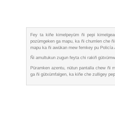
Fey ta kiñe kimelpeyüm ñi pepi kimelg
pozümgeken ga mapu, ka ñi chumlen che ñ
mapu ka ñi awükan mew femkey pu Policía A
Ñi amultukun zugun feyta chi rakiñ gütxümw
Püramken azentu, nütun pantalla chew ñi 
ga ñi gütxümfalgen, ka kiñe che zulligey pe