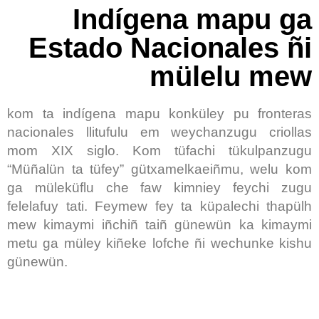
Indígena mapu ga
Estado Nacionales ñi
mülelu mew
kom ta indígena mapu konküley pu fronteras
nacionales llitufulu em weychanzugu criollas
mom XIX siglo. Kom tüfachi tükulpanzugu
“Müñalün ta tüfey” gütxamelkaeiñmu, welu kom
ga müleküflu che faw kimniey feychi zugu
felelafuy tati. Feymew fey ta küpalechi thapülh
mew kimaymi iñchiñ taiñ günewün ka kimaymi
metu ga müley kiñeke lofche ñi wechunke kishu
günewün.